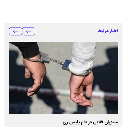
اخبار مرتبط
ل
ماموران قلابی در دام پلیس ری
کشف ۷.۵ تن مواد