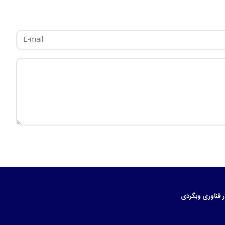
ر
فناوری
وبگردی