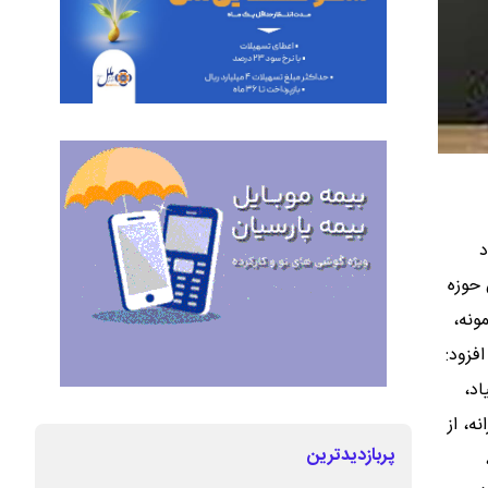
د
 حوزه
ونه،
فزود:
اد،
ه، از
پربازدیدترین