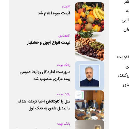
شر
شهری
ه
قیمت میوه اعلام شد
لبی
ان
اقتصادی
قیمت انواع آجیل و خشکبار
تقویت
بانک بیمه
ی
سرپرست اداره کل روابط عمومی
کنند،
بیمه مرکزی منصوب شد
ندی
بانک بیمه
ملل را کارکنانش احیا کردند؛ هدف
ما تبدیل شدن به بانک اول
خصوصی کشور است
بانک بیمه