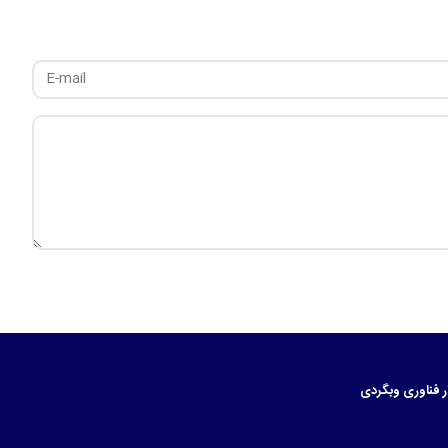
ر
فناوری
وبگردی