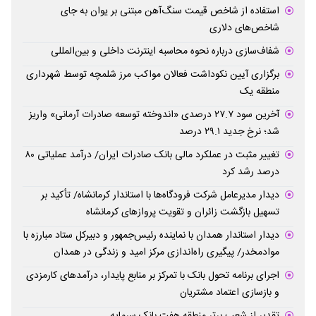
استفاده از شاخص قیمت سنگ‌آهن مبتنی بر یوان به جای
شاخص‌های دلاری
شفاف‌سازی درباره نحوه محاسبه اینترنت داخلی و بین‌المللی
برگزاری آیین نکوداشت فعالان مواکب مرز شلمچه توسط شهرداری
منطقه یک
آخرین سود ۲۷.۷ درصدی «اندوخته توسعه صادرات آرمانی» واریز
شد؛ نرخ جدید ۲۹.۱ درصد
تغییر مثبت در عملکرد مالی بانک صادرات ایران/ درآمد عملیاتی ۸۰
درصد رشد کرد
دیدار مدیرعامل شرکت فرودگاه‌ها با استاندار کرمانشاه/ تأکید بر
تسهیل بازگشت زائران و تقویت پروازهای کرمانشاه
دیدار استاندار همدان با نماینده رئیس‌جمهور و دبیرکل ستاد مبارزه با
موادمخدر/ پیگیری راه‌اندازی مرکز امید و زندگی در همدان
اجرای برنامه تحول بانک با تمرکز بر منابع پایدار، درآمدهای کارمزدی
و بازسازی اعتماد مشتریان
تقدیر از شعب برتر منطقه هفت بانک سرمایه