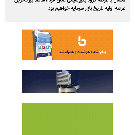
امسال با عرضه گروه پتروشیمی تابان فردا، شاهد بزرگ‌ترین
عرضه اولیه تاریخ بازار سرمایه خواهیم بود
معاملات پ