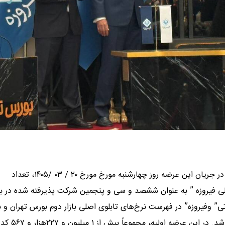
به نقل از مدیریت ارتباطات بورس تهران، در جریان این عرضه ‌روز چهارشنبه مورخ مورخ ۲۰ / ۰۳ /۱۴۰۵، تعداد
ت ” گروه توسعه مالی فیروزه ” به عنوان ششصد و سی و پنجمین شرکت پذیرفته ‌شده د
ی” وفیروزه” در فهرست نرخ‌های تابلوی اصلی بازار دوم بورس تهران و ب
شیوه ثبت سفارش با قیمت ۲۷۷۷ ریال کشف قیمت و عرضه اولیه شد. در این عرضه اولیه، مجموعاً بیش از ۱ میلیون و ۲۲۷هزار و ۵۶۷ کد