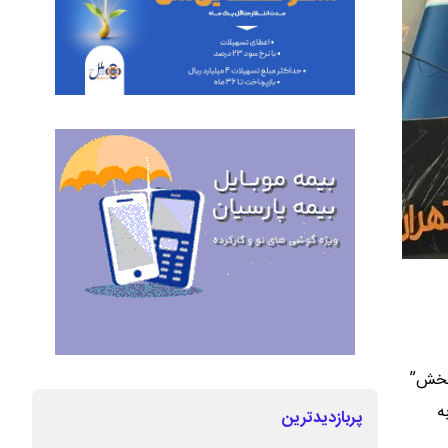
ر ﺑﺨﺶ”
ه
پربازدیدترین