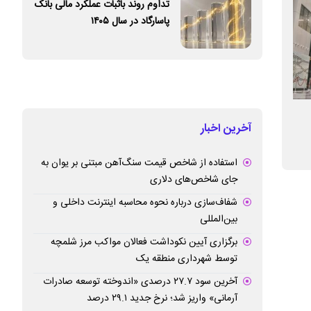
تداوم روند باثبات عملکرد مالی بانک
پاسارگاد در سال ۱۴۰۵
ساعت جلسه معاملاتی بازار سهام بورس تهران
بورس تهران از محد
آخرین اخبار
به روال قبل بازگشت / آغاز مجدد مرحله
بازگشایی؛ تداوم 
«معاملات پایانی» (TAL) از شنبه
استفاده از شاخص قیمت سنگ‌آهن مبتنی بر یوان به
جای شاخص‌های دلاری
شفاف‌سازی درباره نحوه محاسبه اینترنت داخلی و
بین‌المللی
برگزاری آیین نکوداشت فعالان مواکب مرز شلمچه
توسط شهرداری منطقه یک
آخرین سود ۲۷.۷ درصدی «اندوخته توسعه صادرات
آرمانی» واریز شد؛ نرخ جدید ۲۹.۱ درصد