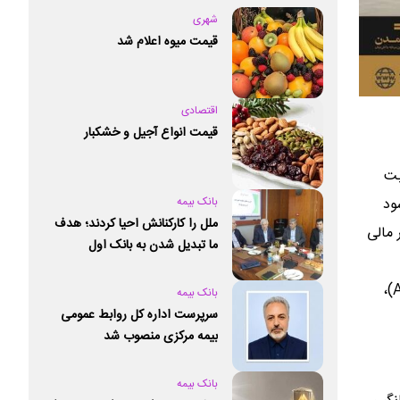
شهری
قیمت میوه اعلام شد
اقتصادی
قیمت انواع آجیل و خشکبار
بت
بانک بیمه
 متوالی نرخ سود
ملل را کارکنانش احیا کردند؛ هدف
ر مالی
ما تبدیل شدن به بانک اول
خصوصی کشور است
صندوق «تداوم» همچنین در سال ۱۴۰۵ عملکرد قابل توجهی را به ثبت رسانده و با رشد ۵۲ درصدی ارزش دارایی‌های تحت مدیریت (AUM)،
بانک بیمه
سرپرست اداره کل روابط عمومی
بیمه مرکزی منصوب شد
بانک بیمه