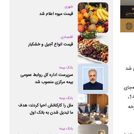
شهری
قیمت میوه اعلام شد
اقتصادی
قیمت انواع آجیل و خشکبار
بانک بیمه
12.603 میلیارد ریال بالغ شد
سرپرست اداره کل روابط عمومی
بیمه مرکزی منصوب شد
‌جای
برداشت سود ماهانه، آن را مجدداً در صندوق سرمایه‌گذاری کرده و از مزایای بازدهی مرکب بهره‌مند شوند. در پایان دوره‌ی اردیبهشت 1405،
بانک بیمه
ملل را کارکنانش احیا کردند؛ هدف
د ریال را به چرخه
ما تبدیل شدن به بانک اول
خصوصی کشور است
بانک بیمه