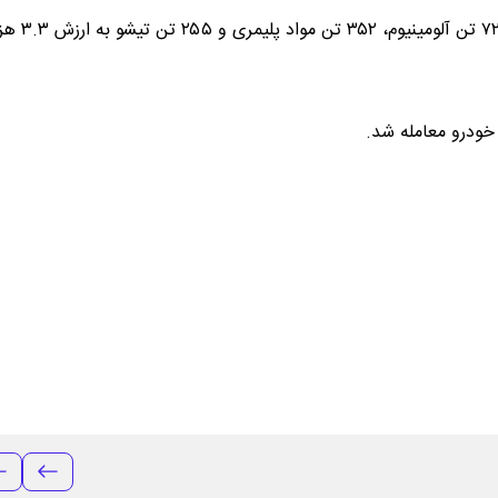
در تالار حراج همزمان ۷ هزار و ۳۳۲ تن محصول شامل ۶ هزار و ۷۲۵ تن آلومینیوم، ۳۵۲ 