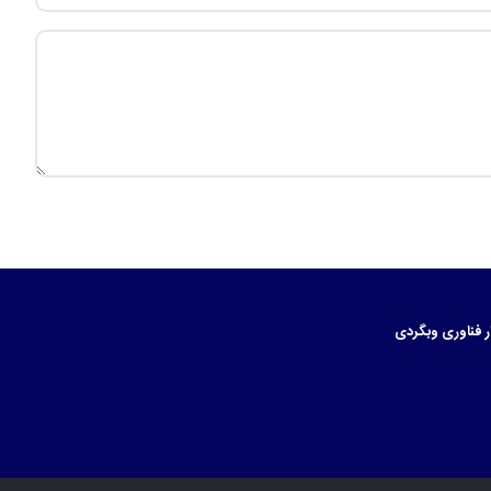
ر
فناوری
وبگردی