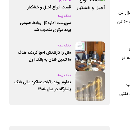
اقتصادی
قیمت انواع آجیل و خشکبار
زار و ۶۸۹ تن محصول به ارزش ۲۲.۷ هزار میلیارد تومان بود در این تالار ۲۳۰ هزار تن سنگ آهن، ۱۴۷ هزار تن
بانک بیمه
روی، ۶۶ هزار و ۲۶۰ تن وکیوم باتوم، ۴۵ هزار تن فولاد، ۹ هزار و ۶۴۹ تن مواد شیمیایی، ۳ هزار و ۵۰۰ تن مس، ۲۲۰ تن کنسانتره مولیبدن و ۶۰ تن
سرپرست اداره کل روابط عمومی
بیمه مرکزی منصوب شد
بانک بیمه
آهن، ۱۵۴ هزار و ۹۰ تن
ملل را کارکنانش احیا کردند؛ هدف
عامله شده در
ما تبدیل شدن به بانک اول
خصوصی کشور است
بانک بیمه
تداوم روند باثبات عملکرد مالی بانک
د پلیمری، ۲۲ هزار و ۹۰۰ تن لوب
پاسارگاد در سال ۱۴۰۵
 یک هزار و ۱۶۱ تن فرآورده های نفتی