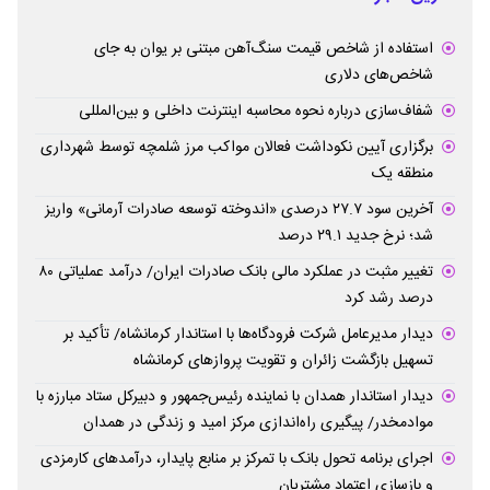
استفاده از شاخص قیمت سنگ‌آهن مبتنی بر یوان به جای
شاخص‌های دلاری
شفاف‌سازی درباره نحوه محاسبه اینترنت داخلی و بین‌المللی
برگزاری آیین نکوداشت فعالان مواکب مرز شلمچه توسط شهرداری
منطقه یک
آخرین سود ۲۷.۷ درصدی «اندوخته توسعه صادرات آرمانی» واریز
شد؛ نرخ جدید ۲۹.۱ درصد
تغییر مثبت در عملکرد مالی بانک صادرات ایران/ درآمد عملیاتی ۸۰
درصد رشد کرد
دیدار مدیرعامل شرکت فرودگاه‌ها با استاندار کرمانشاه/ تأکید بر
تسهیل بازگشت زائران و تقویت پروازهای کرمانشاه
دیدار استاندار همدان با نماینده رئیس‌جمهور و دبیرکل ستاد مبارزه با
موادمخدر/ پیگیری راه‌اندازی مرکز امید و زندگی در همدان
اجرای برنامه تحول بانک با تمرکز بر منابع پایدار، درآمدهای کارمزدی
و بازسازی اعتماد مشتریان