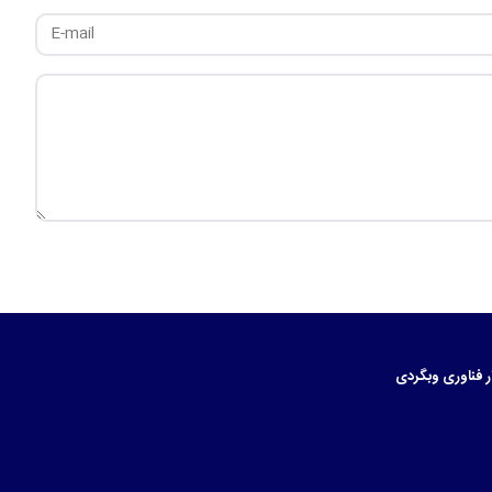
ر
فناوری
وبگردی