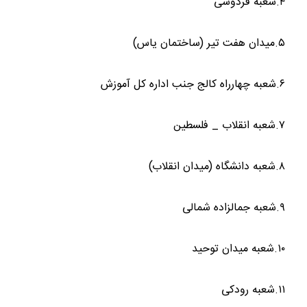
۴.شعبه فردوسی
۵.میدان هفت تیر (ساختمان یاس)
۶.شعبه چهارراه کالج جنب اداره کل آموزش
۷.شعبه انقلاب _ فلسطین
۸.شعبه دانشگاه (میدان انقلاب)
۹.شعبه جمالزاده شمالی
۱۰.شعبه میدان توحید
۱۱.شعبه رودکی