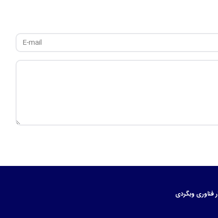
ر
فناوری
وبگردی