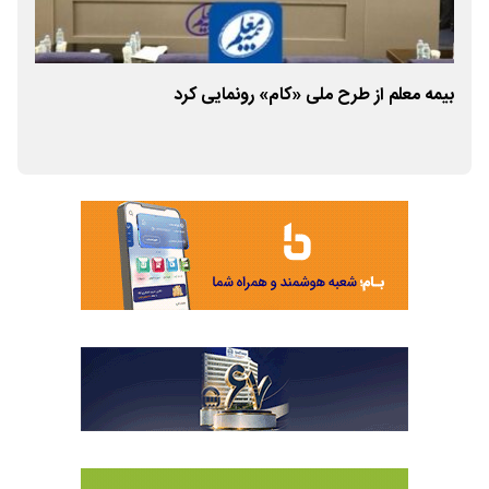
بیمه معلم از طرح ملی «کام» رونمایی کرد
پیا
روا