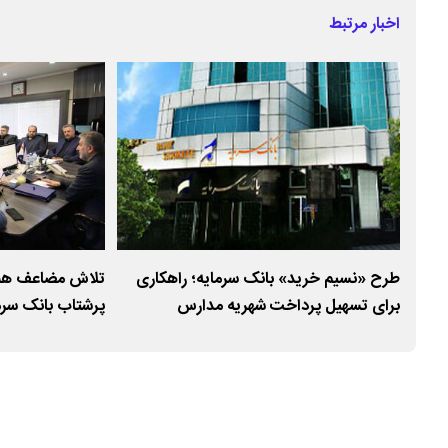
اخبار مرتبط
زش و
طرح «نسیم خرید» بانک سرمایه؛ راهکاری
تلاش مضاعف همک
برای تسهیل پرداخت شهریه مدارس
پرشتاب بانک سرم
غیردولتی