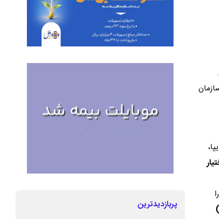
ازمان
پا،
تیار
ا
پربازدیدترین
)