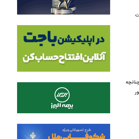
ت
نانچه
ر