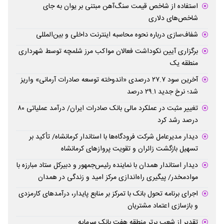
استفاده از شاخص قیمت سنگ‌آهن مبتنی بر یوان به جای
شاخص‌های دلاری
شفاف‌سازی درباره نحوه محاسبه اینترنت داخلی و بین‌المللی
برگزاری آیین نکوداشت فعالان مواکب مرز شلمچه توسط شهرداری
منطقه یک
آخرین سود ۲۷.۷ درصدی «اندوخته توسعه صادرات آرمانی» واریز
شد؛ نرخ جدید ۲۹.۱ درصد
تغییر مثبت در عملکرد مالی بانک صادرات ایران/ درآمد عملیاتی ۸۰
درصد رشد کرد
دیدار مدیرعامل شرکت فرودگاه‌ها با استاندار کرمانشاه/ تأکید بر
تسهیل بازگشت زائران و تقویت پروازهای کرمانشاه
دیدار استاندار همدان با نماینده رئیس‌جمهور و دبیرکل ستاد مبارزه با
موادمخدر/ پیگیری راه‌اندازی مرکز امید و زندگی در همدان
اجرای برنامه تحول بانک با تمرکز بر منابع پایدار، درآمدهای کارمزدی
و بازسازی اعتماد مشتریان
تقدیر از شعب برتر منطقه هفت بانک سرمایه