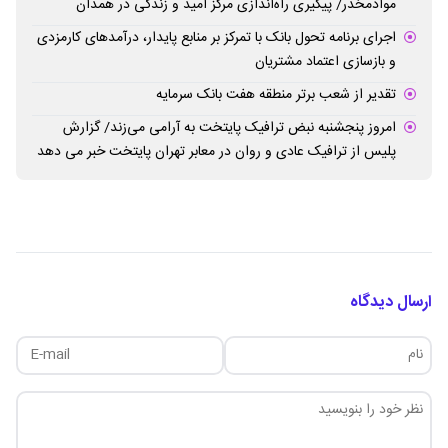
منطقه یک
آخرین سود ۲۷.۷ درصدی «اندوخته توسعه صادرات آرمانی» واریز
شد؛ نرخ جدید ۲۹.۱ درصد
تغییر مثبت در عملکرد مالی بانک صادرات ایران/ درآمد عملیاتی ۸۰
درصد رشد کرد
دیدار مدیرعامل شرکت فرودگاه‌ها با استاندار کرمانشاه/ تأکید بر
تسهیل بازگشت زائران و تقویت پروازهای کرمانشاه
دیدار استاندار همدان با نماینده رئیس‌جمهور و دبیرکل ستاد مبارزه با
موادمخدر/ پیگیری راه‌اندازی مرکز امید و زندگی در همدان
اجرای برنامه تحول بانک با تمرکز بر منابع پایدار، درآمدهای کارمزدی
و بازسازی اعتماد مشتریان
تقدیر از شعب برتر منطقه هفت بانک سرمایه
امروز پنجشنبه نبض ترافیک پایتخت به آرامی می‌زند/ گزارش
پلیس از ترافیک عادی و روان در معابر تهران پایتخت خبر می دهد