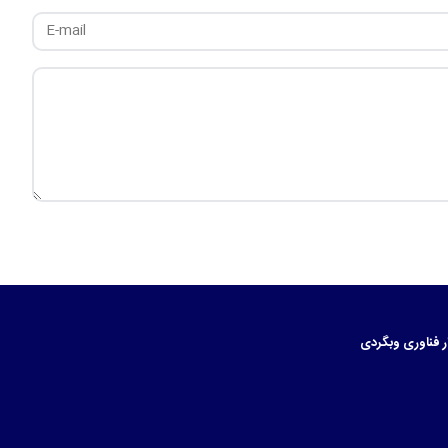
ر
فناوری
وبگردی