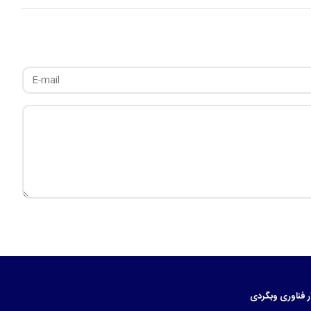
ر
فناوری
وبگردی