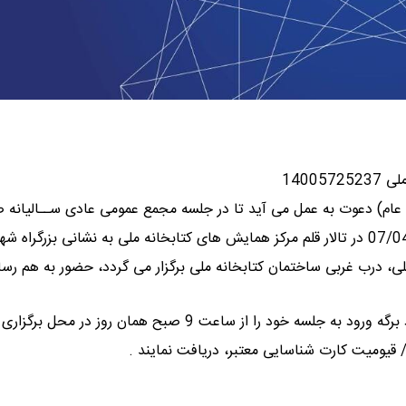
 عام) دعوت به عمل می آید تا در جلسه مجمع عمومی عادی ســالیانه 
سهام این شرکت که در ساعت 10 صبح روز یکشنبه مورخ 07/04/1405 در تالار قلم مرکز همایش های کتابخانه ملی به نشانی بزرگراه 
ملی، درب غربی ساختمان کتابخانه ملی برگزار می گردد، حضور به هم رسان
از سهامداران محترم و یا نمایندگان قانونی آنها درخواست می گردد برگه ورود به جلسه خود را از ساعت 9 صبح همان رو
 قیومیت کارت شناسایی معتبر، دریافت نمایند .