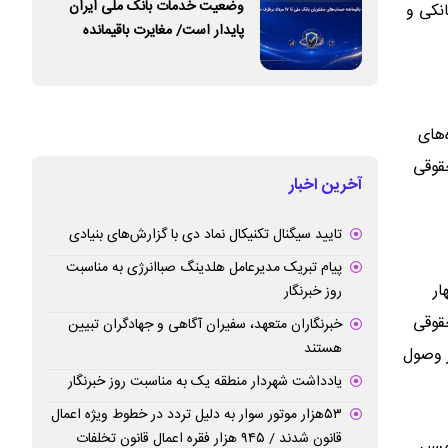
وضعیت خدمات بانک ملی ایران
نکی و
پایدار است/ مغایرت‌ باقیمانده
حساب‌های مشتریان تا ۱۷ مرداد
برطرف می‌شود
های
قوقی
آخرین اخبار
تایید سیگنال تکنیکال نماد دی با گزارش‌های بنیادی
پیام تبریک مدیرعامل هلدینگ صباانرژی به مناسبت
ار
روز خبرنگار
قوقی
خبرنگاران متعهد، سفیران آگاهی و جهادگران تبیین
هستند
ر وصول
یادداشت شهردار منطقه یک به مناسبت روز خبرنگار
۵۳هزار موتور سوار به دلیل تردد در خطوط ویژه اعمال
قانون شدند / ۹۴۵ هزار فقره اعمال قانون تخلفات
سیر