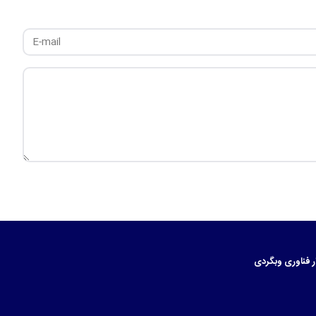
ر
فناوری
وبگردی