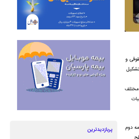
قوقی و
تشکیل
 مختلف
بات
مه دوم
پربازدیدترین
طح