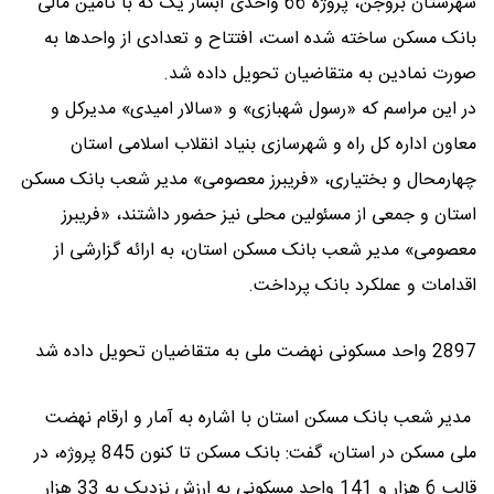
شهرستان بروجن، پروژه 66 واحدی آبشار یک که با تامین مالی
بانک مسکن ساخته شده است، افتتاح و تعدادی از واحدها به
صورت نمادین به متقاضیان تحویل داده شد.
در این مراسم که «رسول شهبازی» و «سالار امیدی» مدیرکل و
معاون اداره کل راه و شهرسازی بنیاد انقلاب اسلامی استان
چهارمحال و بختیاری، «فریبرز معصومی» مدیر شعب بانک مسکن
استان و جمعی از مسئولین محلی نیز حضور داشتند، «فریبرز
معصومی» مدیر شعب بانک مسکن استان، به ارائه گزارشی از
اقدامات و عملکرد بانک پرداخت.
2897 واحد مسکونی نهضت ملی به متقاضیان تحویل داده شد
مدیر شعب بانک مسکن استان با اشاره به آمار و ارقام نهضت
ملی مسکن در استان، گفت: بانک مسکن تا کنون 845 پروژه، در
قالب 6 هزار و 141 واحد مسکونی به ارزش نزدیک به 33 هزار