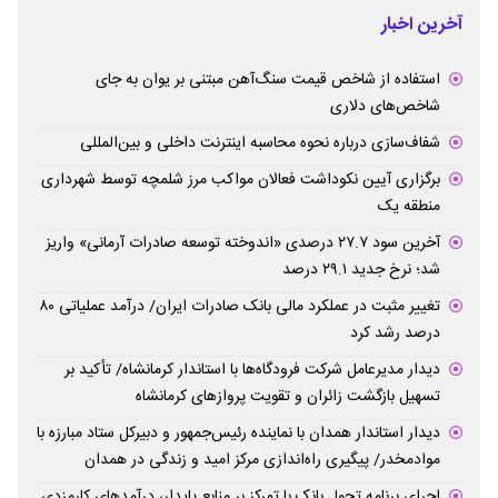
آخرین اخبار
استفاده از شاخص قیمت سنگ‌آهن مبتنی بر یوان به جای
شاخص‌های دلاری
شفاف‌سازی درباره نحوه محاسبه اینترنت داخلی و بین‌المللی
برگزاری آیین نکوداشت فعالان مواکب مرز شلمچه توسط شهرداری
منطقه یک
آخرین سود ۲۷.۷ درصدی «اندوخته توسعه صادرات آرمانی» واریز
شد؛ نرخ جدید ۲۹.۱ درصد
تغییر مثبت در عملکرد مالی بانک صادرات ایران/ درآمد عملیاتی ۸۰
درصد رشد کرد
دیدار مدیرعامل شرکت فرودگاه‌ها با استاندار کرمانشاه/ تأکید بر
تسهیل بازگشت زائران و تقویت پروازهای کرمانشاه
دیدار استاندار همدان با نماینده رئیس‌جمهور و دبیرکل ستاد مبارزه با
موادمخدر/ پیگیری راه‌اندازی مرکز امید و زندگی در همدان
اجرای برنامه تحول بانک با تمرکز بر منابع پایدار، درآمدهای کارمزدی