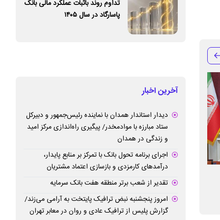
تداوم روند باثبات عملکرد مالی بانک
پاسارگاد در سال ۱۴۰۵
آخرین اخبار
دیدار استاندار همدان با نماینده رئیس‌جمهور و دبیرکل
ستاد مبارزه با موادمخدر/ پیگیری راه‌اندازی مرکز امید
و زندگی در همدان
اجرای برنامه تحول بانک با تمرکز بر منابع پایدار،
درآمدهای کارمزدی و بازسازی اعتماد مشتریان
سیفی: نوسازی مستمر زیرساخت‌ها، شرط بقا
تقدیر از شعب برتر منطقه هفت بانک سرمایه
در رقابت بانکی است/ معرفی معاونت جدید
ثابت ماند
امروز پنجشنبه نبض ترافیک پایتخت به آرامی می‌زند/
فناوری اطلاعات و شبکه ارتباطات بانک ملی
گزارش پلیس از ترافیک عادی و روان در معابر تهران
ایران