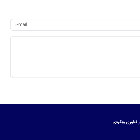
ر
فناوری
وبگردی