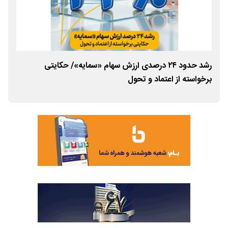
ای
رشد حدود ۲۴ درصدی ارزش سهام «سمایه»/ حکایتی
گست
برخواسته از اعتماد و تحول
صند