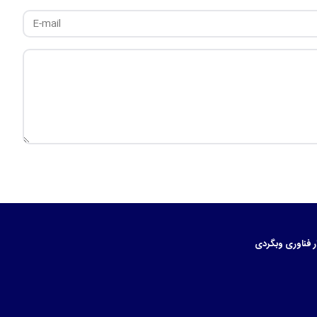
ر
فناوری
وبگردی