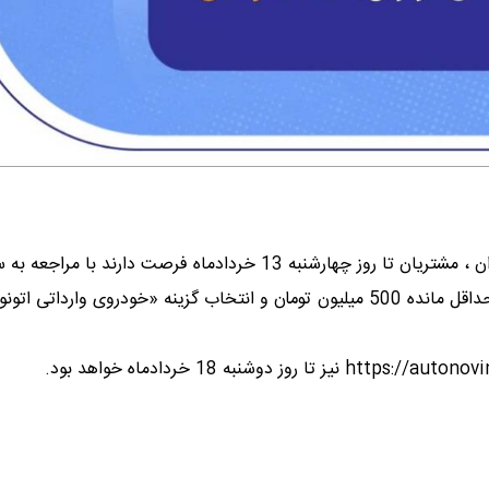
به نقل از روابط‌عمومی بانک صادرات ایران ، مشتریان تا روز چهارشنبه 13 خردادماه فرصت دارند با م
https://Vekalati.bsi.ir ​یا استفاده از نئوبانک سپینو با رعایت حداقل مانده 500 میلیون تومان و انتخاب گزینه «خودروی وارداتی 