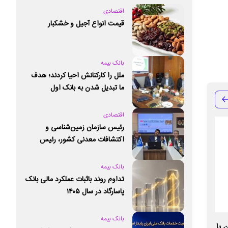
اقتصادی
قیمت انواع آجیل و خشکبار
بانک بیمه
ملل را کارکنانش احیا کردند؛ هدف
ما تبدیل شدن به بانک اول
خصوصی کشور است
اقتصادی
رئیس سازمان زمین‌شناسی و
اکتشافات معدنی کشور،‌ رئیس
کمیته ملی علوم زمین و ژئوپارک‌های
یونسکو شد
بانک بیمه
تداوم روند باثبات عملکرد مالی بانک
پاسارگاد در سال ۱۴۰۵
بانک بیمه
 با
تداوم حرکت در مسیر توسعه خدمات و بهبود
رونق اعطای تسهیل