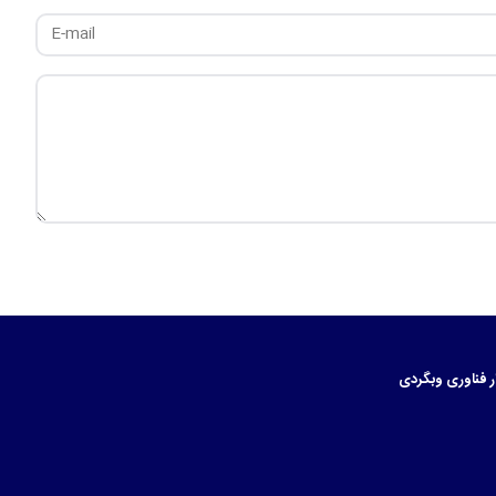
ر
فناوری
وبگردی