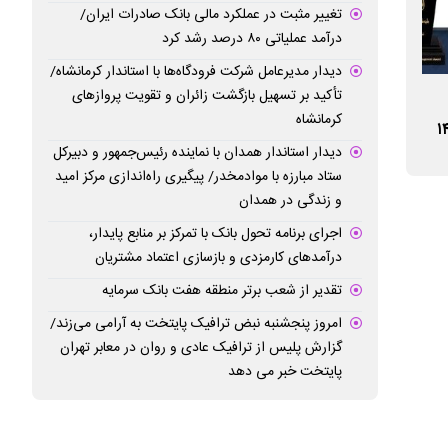
تغییر مثبت در عملکرد مالی بانک صادرات ایران/
درآمد عملیاتی ۸۰ درصد رشد کرد
دیدار مدیرعامل شرکت فرودگاه‌ها با استاندار کرمانشاه/
تأکید بر تسهیل بازگشت زائران و تقویت پروازهای
حجم تامین مالی از طریق ابزارهای نوین در
تغییر ساعت کار وا
کرمانشاه
ان در سال ۱۴۰۴
بانک ملت از ٦٣ هزار میلیارد تومان گذشت
دی ماه
دیدار استاندار همدان با نماینده رئیس‌جمهور و دبیرکل
ستاد مبارزه با موادمخدر/ پیگیری راه‌اندازی مرکز امید
و زندگی در همدان
اجرای برنامه تحول بانک با تمرکز بر منابع پایدار،
درآمدهای کارمزدی و بازسازی اعتماد مشتریان
تقدیر از شعب برتر منطقه هفت بانک سرمایه
امروز پنجشنبه نبض ترافیک پایتخت به آرامی می‌زند/
گزارش پلیس از ترافیک عادی و روان در معابر تهران
پایتخت خبر می دهد