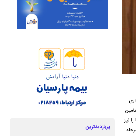
اری
نوین تامین
ا نیز
پربازدیدترین
 مرحله