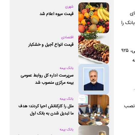
شهری
 های
قیمت میوه اعلام شد
انک را
اقتصادی
قیمت انواع آجیل و خشکبار
مدیرعامل بانک ملت همچنین به اپلیکیشن دیما به عنوان یکی از محصولات فناورانه بانک ملت اشاره کرد و گفت: تاکنون و در مدت کوتاهی، ۹۲۵
ه
بانک بیمه
سرپرست اداره کل روابط عمومی
بیمه مرکزی منصوب شد
بانک بیمه
ه کارتخوان جدید نصب
ملل را کارکنانش احیا کردند؛ هدف
ما تبدیل شدن به بانک اول
خصوصی کشور است
بانک بیمه