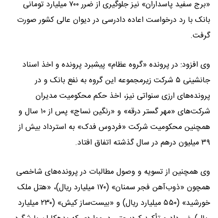
«برج سفید پاسداران» نیز جلوگیری از ضرر ۷۰۰ میلیارد تومانی
بانک با رد درخواست اعاده دادرسی در دیوان عالی کشور صورت
گرفت.
وی افزود: در پرونده «گروه عظام» پیشبرد پرونده و اخذ اسناد
جانشینی ۵ شرکت زیرمجموعه این گروه به نفع بانک و در
پرونده‌های ارزی سنواتی نیز، اخذ حکم محکومیت مدیران
شرکت‌های «مهر گستر درقه» و «رنگین نساج» پس از ۱۰ سال و
همچنین محکومیت شرکت «فردوس فدک» به استرداد بیش از
۳۹ میلیون درهم در سال گذشته اتفاق افتاد.
وی همچنین از تسویه و وصول مطالبات در پرونده‌های شاخصی
همچون «ذوب‌آهن فجر سمنان» (۱۷۰ میلیارد ریال)، «هتل ملک
خورشید» (۵۵۰ میلیارد ریال) و «بیست‌ساز کیش» (۲۳۰ میلیارد