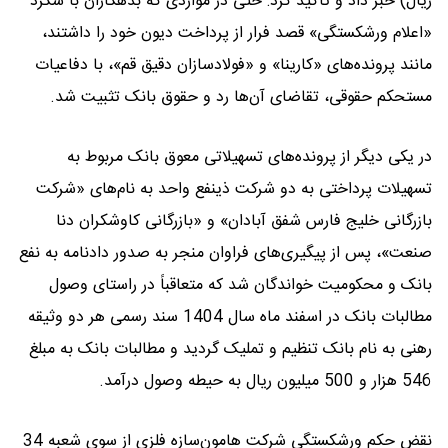
ریال) خبر داد و تأکید کرد: حتی در مواردی که بدهکاران با شگرد
«اعلام ورشکستگی» قصد فرار از پرداخت دیون خود را داشتند،
مانند پرونده‌های «کارینا» و «فولادسازان دقیق قم»، با دفاعیات
مستحکم حقوقی، تقاضای آن‌ها رد و حقوق بانک تثبیت شد.
در یکی دیگر از پرونده‌های تسهیلاتی معوق بانک مربوط به
تسهیلات پرداختی به دو شرکت ذینفع واحد به نام‌های «شرکت
بازرگانی خلیج فارس شفق آبادان» و «بازرگانی کاوشکران دنا
صنعت»، پس از پیگیری‌های فراوان منجر به صدور دادنامه به نفع
بانک و محکومیت خواندگان شد که متعاقباً در راستای وصول
مطالبات بانک در اسفند ماه سال 1404 سند رسمی هر دو وثیقه
رهنی به نام بانک تنظیم و تملیک گردید و مطالبات بانک به مبلغ
546 هزار و 500 میلیون ریال به حیطه وصول درآمد.
نقض حکم ورشکستگی شرکت هامون‌سازه فلزی از سوی شعبه 34