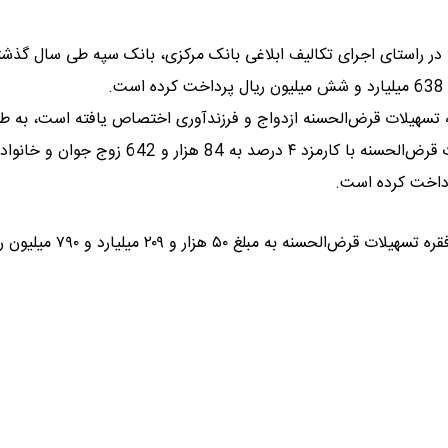
، در راستای اجرای تکالیف ابلاغی بانک مرکزی، بانک سپه طی سال گذشت
 تسهیلات قرض‌الحسنه ازدواج و فرزندآوری اختصاص یافته است، به ط
طی سال گذشته این بانک، بیش از 204 هزار میلیارد ریال تسهیلات قرض‌الحسنه با کارمزد ۴ درصد به 84 هزار و 642 ز
رداخت کرده است.
بانک سپه همچنین در حوزه اشتغال آفرینی، تعداد ۲۹ هزار و ۳۵۰ فقره تسهیلات قرض‌الحسن