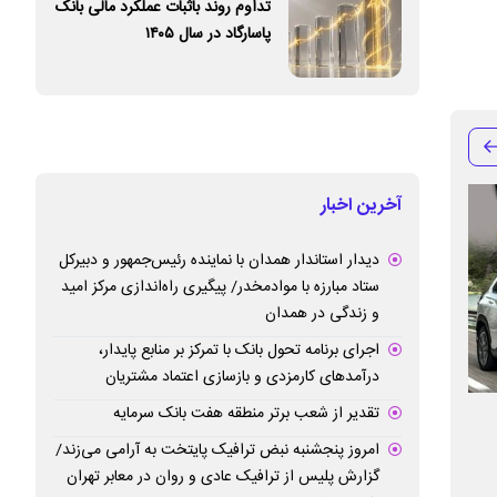
تداوم روند باثبات عملکرد مالی بانک
پاسارگاد در سال ۱۴۰۵
آخرین اخبار
دیدار استاندار همدان با نماینده رئیس‌جمهور و دبیرکل
ستاد مبارزه با موادمخدر/ پیگیری راه‌اندازی مرکز امید
و زندگی در همدان
اجرای برنامه تحول بانک با تمرکز بر منابع پایدار،
درآمدهای کارمزدی و بازسازی اعتماد مشتریان
تقدیر از شعب برتر منطقه هفت بانک سرمایه
انتصاب دکترکشاورزیان به عضویت هیأت
مدیرعامل بانک سپه
امروز پنجشنبه نبض ترافیک پایتخت به آرامی می‌زند/
مدیره بانک سپه
و روابط عمومی» ر
گزارش پلیس از ترافیک عادی و روان در معابر تهران