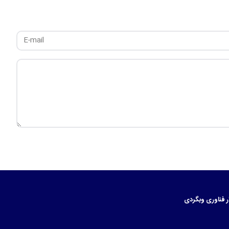
ر
فناوری
وبگردی