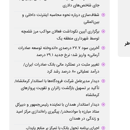
جای شاخص‌های دلاری
شفاف‌سازی درباره نحوه محاسبه اینترنت داخلی و
بین‌المللی
برگزاری آیین نکوداشت فعالان مواکب مرز شلمچه
برگزاری مزایده عمومی ۶۵ فقره از املاک
نسخه های جدید سا
توسط شهرداری منطقه یک
طر
مازاد بانک ملت
دسترس مشتریان ق
آخرین سود ۲۷.۷ درصدی «اندوخته توسعه صادرات
آرمانی» واریز شد؛ نرخ جدید ۲۹.۱ درصد
تغییر مثبت در عملکرد مالی بانک صادرات ایران/
درآمد عملیاتی ۸۰ درصد رشد کرد
دیدار مدیرعامل شرکت فرودگاه‌ها با استاندار کرمانشاه/
تأکید بر تسهیل بازگشت زائران و تقویت پروازهای
کرمانشاه
دیدار استاندار همدان با نماینده رئیس‌جمهور و دبیرکل
ستاد مبارزه با موادمخدر/ پیگیری راه‌اندازی مرکز امید
و زندگی در همدان
اجرای برنامه تحول بانک با تمرکز بر منابع پایدار،