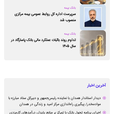
بانک بیمه
سرپرست اداره کل روابط عمومی بیمه مرکزی
منصوب شد
بانک بیمه
تداوم روند باثبات عملکرد مالی بانک پاسارگاد در
سال ۱۴۰۵
آخرین اخبار
دیدار استاندار همدان با نماینده رئیس‌جمهور و دبیرکل ستاد مبارزه با
موادمخدر/ پیگیری راه‌اندازی مرکز امید و زندگی در همدان
اجرای برنامه تحول بانک با تمرکز بر منابع پایدار، درآمدهای کارمزدی