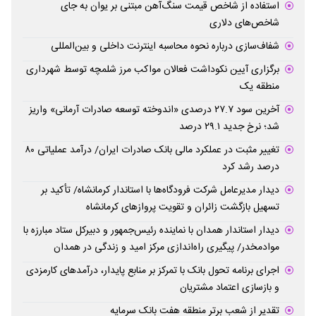
استفاده از شاخص قیمت سنگ‌آهن مبتنی بر یوان به جای
شاخص‌های دلاری
شفاف‌سازی درباره نحوه محاسبه اینترنت داخلی و بین‌المللی
برگزاری آیین نکوداشت فعالان مواکب مرز شلمچه توسط شهرداری
منطقه یک
آخرین سود ۲۷.۷ درصدی «اندوخته توسعه صادرات آرمانی» واریز
شد؛ نرخ جدید ۲۹.۱ درصد
تغییر مثبت در عملکرد مالی بانک صادرات ایران/ درآمد عملیاتی ۸۰
درصد رشد کرد
دیدار مدیرعامل شرکت فرودگاه‌ها با استاندار کرمانشاه/ تأکید بر
تسهیل بازگشت زائران و تقویت پروازهای کرمانشاه
دیدار استاندار همدان با نماینده رئیس‌جمهور و دبیرکل ستاد مبارزه با
موادمخدر/ پیگیری راه‌اندازی مرکز امید و زندگی در همدان
اجرای برنامه تحول بانک با تمرکز بر منابع پایدار، درآمدهای کارمزدی
و بازسازی اعتماد مشتریان
تقدیر از شعب برتر منطقه هفت بانک سرمایه