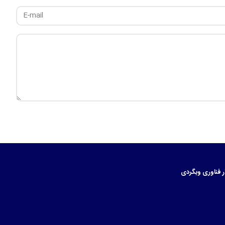
ر
فناوری
وبگردی