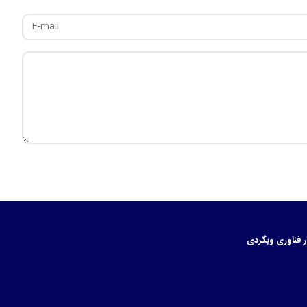
ر
فناوری
وبگردی