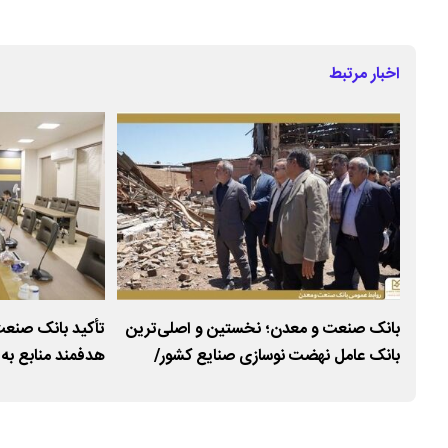
اخبار مرتبط
ای
بانک صنعت و معدن؛ نخستین و اصلی‌ترین
تأکید بانک صنع
یت
بانک عامل نهضت نوسازی صنایع کشور/
هدفمند منابع به
پیشرو در صیانت از اشتغال، حمایت از
اقتصادی
واحدهای آسیب‌دیده و پشتیبانی از تولید ملی