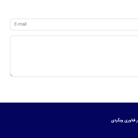
ر
فناوری
وبگردی