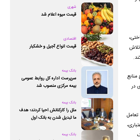
شهری
قیمت میوه اعلام شد
اختی،
اقتصادی
قیمت انواع آجیل و خشکبار
تلاش
ند.
بانک بیمه
منابع
سرپرست اداره کل روابط عمومی
 در
بیمه مرکزی منصوب شد
بانک بیمه
ملل را کارکنانش احیا کردند؛ هدف
 تعامل
ما تبدیل شدن به بانک اول
باری،
خصوصی کشور است
ک
بانک بیمه