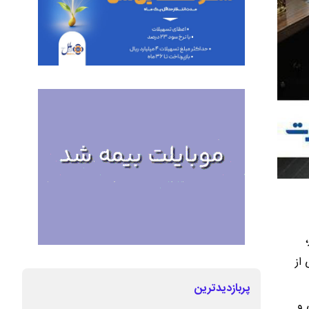
از
پربازدیدترین
 و