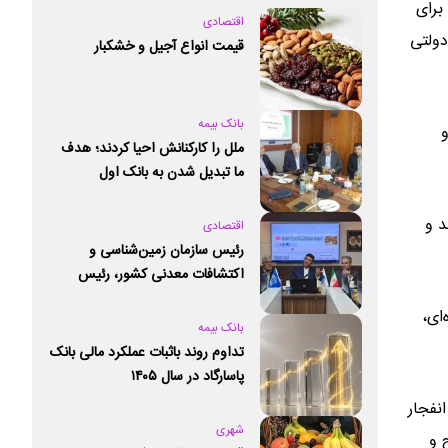
برای
اقتصادی
دولتی
قیمت انواع آجیل و خشکبار
بانک بیمه
ملل را کارکنانش احیا کردند؛ هدف
ما تبدیل شدن به بانک اول
خصوصی کشور است
د و
اقتصادی
رئیس سازمان زمین‌شناسی و
اکتشافات معدنی کشور،‌ رئیس
کمیته ملی علوم زمین و ژئوپارک‌های
ای،
یونسکو شد
بانک بیمه
تداوم روند باثبات عملکرد مالی بانک
پاسارگاد در سال ۱۴۰۵
نفجار
شهری
 و