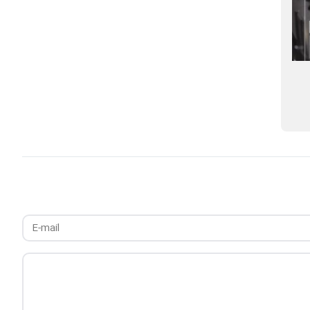
کارگاه «تاب‌آوری صنعت بیمه در گستره
چالش‌ها و راهکار
بحران، با تکیه بر توانمندسازی نقش ترمیمی
برای نظارت هوشمند
سرمایه انسانی در شرایط ناآرام» برگزار
می‌شود