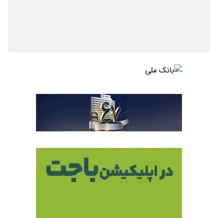
️ار
پرو