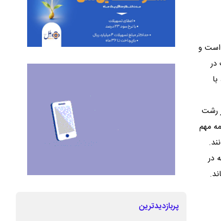
 است و
در
با
ر رشت
مه مهم
ند.
 در
ند.
پربازدیدترین