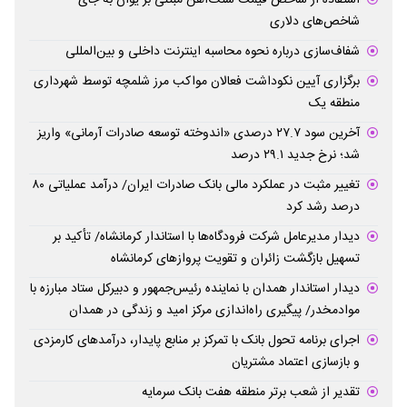
استفاده از شاخص قیمت سنگ‌آهن مبتنی بر یوان به جای
شاخص‌های دلاری
شفاف‌سازی درباره نحوه محاسبه اینترنت داخلی و بین‌المللی
برگزاری آیین نکوداشت فعالان مواکب مرز شلمچه توسط شهرداری
منطقه یک
آخرین سود ۲۷.۷ درصدی «اندوخته توسعه صادرات آرمانی» واریز
شد؛ نرخ جدید ۲۹.۱ درصد
تغییر مثبت در عملکرد مالی بانک صادرات ایران/ درآمد عملیاتی ۸۰
درصد رشد کرد
دیدار مدیرعامل شرکت فرودگاه‌ها با استاندار کرمانشاه/ تأکید بر
تسهیل بازگشت زائران و تقویت پروازهای کرمانشاه
دیدار استاندار همدان با نماینده رئیس‌جمهور و دبیرکل ستاد مبارزه با
موادمخدر/ پیگیری راه‌اندازی مرکز امید و زندگی در همدان
اجرای برنامه تحول بانک با تمرکز بر منابع پایدار، درآمدهای کارمزدی
و بازسازی اعتماد مشتریان
تقدیر از شعب برتر منطقه هفت بانک سرمایه