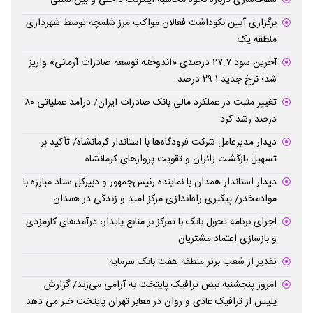
برگزاری آیین نکوداشت فعالان مواکب مرز شلمچه توسط شهرداری
منطقه یک
آخرین سود ۲۷.۷ درصدی «اندوخته توسعه صادرات آرمانی» واریز
شد؛ نرخ جدید ۲۹.۱ درصد
تغییر مثبت در عملکرد مالی بانک صادرات ایران/ درآمد عملیاتی ۸۰
درصد رشد کرد
دیدار مدیرعامل شرکت فرودگاه‌ها با استاندار کرمانشاه/ تأکید بر
تسهیل بازگشت زائران و تقویت پروازهای کرمانشاه
دیدار استاندار همدان با نماینده رئیس‌جمهور و دبیرکل ستاد مبارزه با
موادمخدر/ پیگیری راه‌اندازی مرکز امید و زندگی در همدان
اجرای برنامه تحول بانک با تمرکز بر منابع پایدار، درآمدهای کارمزدی
و بازسازی اعتماد مشتریان
تقدیر از شعب برتر منطقه هفت بانک سرمایه
امروز پنجشنبه نبض ترافیک پایتخت به آرامی می‌زند/ گزارش
پلیس از ترافیک عادی و روان در معابر تهران پایتخت خبر می دهد