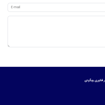
ر
فناوری
وبگردی