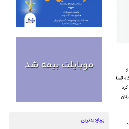
و
اه قضا
کرد.
رکان
پربازدیدترین
ک