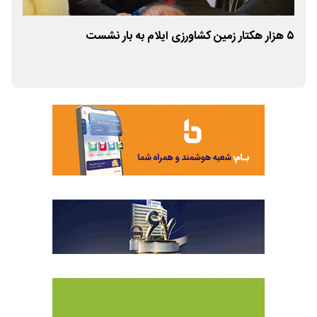
۵ هزار هکتار زمین کشاورزی ایلام به بار نشست
خط ۱۱ مترو با قرارگاه آغ