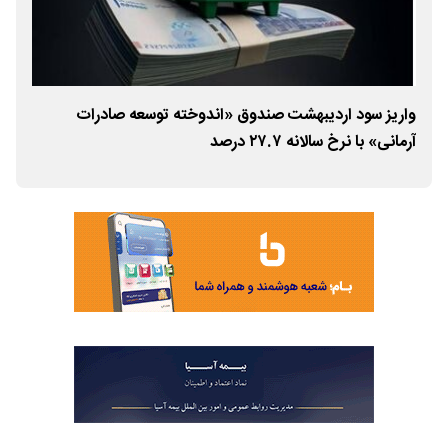
واریز سود اردیبهشت صندوق «اندوخته توسعه صادرات
پوی
آرمانی» با نرخ سالانه ۲۷.۷ درصد
در س