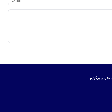
ر
فناوری
وبگردی